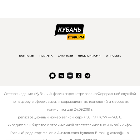
КОНТАКТЫ
РЕКЛАМА
ВАКАНСИИ
ЛИЦЕНЗИЯ СМИ
О ПРОЕКТЕ
Сетевое издание «Кубань Информ» зарегистрировано Федеральной службой
по надзору в сфере связи, информационных технологий и массовых
коммуникаций 24.09.2019 г.
регистрационный номер записи: серия ЭЛ № ФС 77 — 76818.
Учредитель: Общество с ограниченной ответственностью «ОнлайнИнфо».
Главный редактор: Максим Анатольевич Куликов E-mail:
glavred@kub-