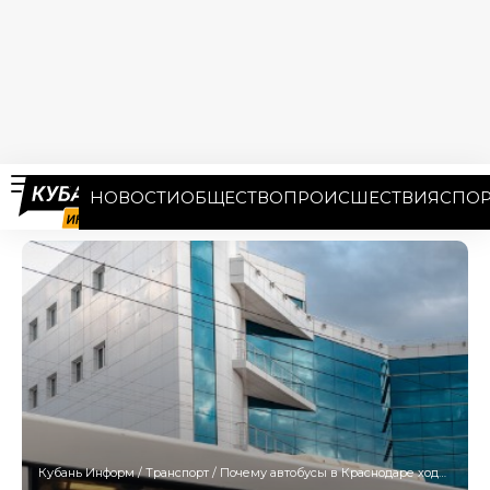
НОВОСТИ
ОБЩЕСТВО
ПРОИСШЕСТВИЯ
СПОР
Кубань Информ
/
Транспорт
/
Почему автобусы в Краснодаре ходят не по расписанию, объяснил глава Союза транспортников Кубани