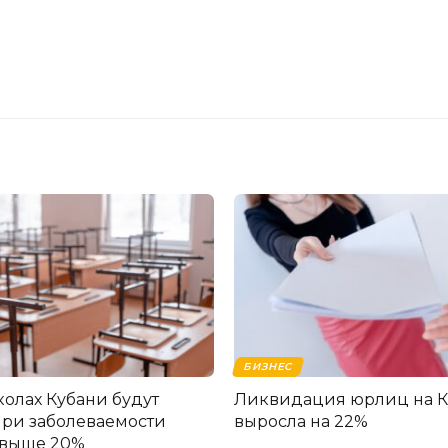
БИЗНЕС
колах Кубани будут
Ликвидация юрлиц на 
при заболеваемости
выросла на 22%
свыше 20%