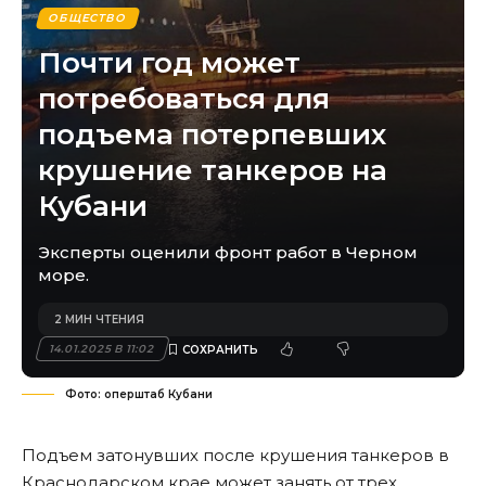
ОБЩЕСТВО
Почти год может
потребоваться для
подъема потерпевших
крушение танкеров на
Кубани
Эксперты оценили фронт работ в Черном
море.
2 МИН ЧТЕНИЯ
14.01.2025 В 11:02
Фото: оперштаб Кубани
Подъем затонувших после крушения танкеров в
Краснодарском крае может занять от трех