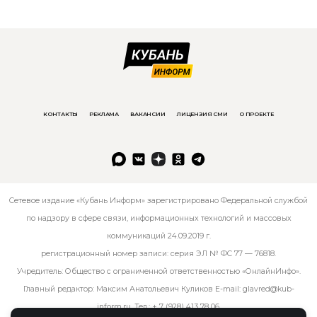
КОНТАКТЫ
РЕКЛАМА
ВАКАНСИИ
ЛИЦЕНЗИЯ СМИ
О ПРОЕКТЕ
Сетевое издание «Кубань Информ» зарегистрировано Федеральной службой
по надзору в сфере связи, информационных технологий и массовых
коммуникаций 24.09.2019 г.
регистрационный номер записи: серия ЭЛ № ФС 77 — 76818.
Учредитель: Общество с ограниченной ответственностью «ОнлайнИнфо».
Главный редактор: Максим Анатольевич Куликов E-mail:
glavred@kub-
inform.ru
. Тел.:
+ 7 (928) 413 78 06
.