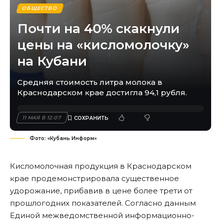
ОБЩЕСТВО
Почти на 40% скакнули
цены на «кисломолочку»
на Кубани
Средняя стоимость литра молока в
Краснодарском крае достигла 94,1 рубля.
11 МАЯ В 12:07
Фото: «Кубань Информ»
Кисломолочная продукция в Краснодарском
крае продемонстрировала существенное
удорожание, прибавив в цене более трети от
прошлогодних показателей. Согласно данным
Единой межведомственной информационно-