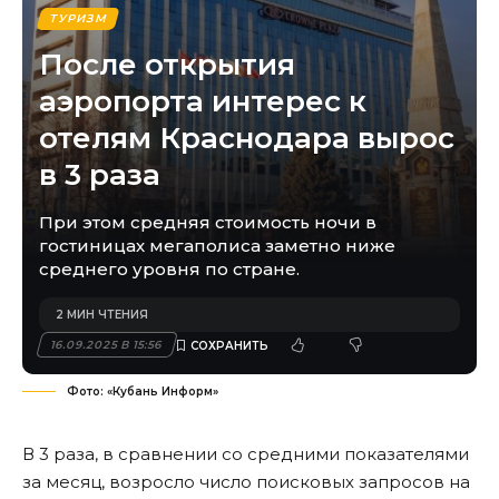
ТУРИЗМ
После открытия
аэропорта интерес к
отелям Краснодара вырос
в 3 раза
При этом средняя стоимость ночи в
гостиницах мегаполиса заметно ниже
среднего уровня по стране.
2 МИН ЧТЕНИЯ
16.09.2025 В 15:56
Фото: «Кубань Информ»
В 3 раза, в сравнении со средними показателями
за месяц, возросло число поисковых запросов на