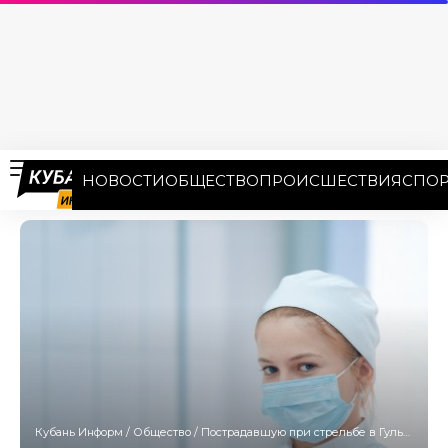
НОВОСТИ
ОБЩЕСТВО
ПРОИСШЕСТВИЯ
СПОР
Кубань Информ
/
Общество
/
Пострадавшую при стрельбе в Гулькевичах школьницу отпустили из больницы