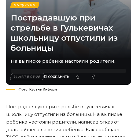
ОБЩЕСТВО
Пострадавшую при
стрельбе в Гулькевичах
школьницу отпустили из
больницы
На выписке ребенка настояли родители.
14 МАЯ В 08:09
Фото: Кубань Информ
Пострадавшую при стрельбе в Гулькевичах
школьницу отпустили из больницы. На выписке
ребенка настояли родители, написав отказ от
дальнейшего лечения ребенка. Как сообщает