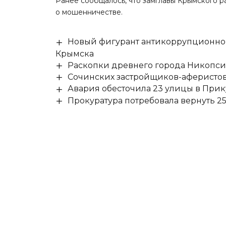
Ранее сообщалось, что замглавы Крымского р
о мошенничестве
.
Новый фигурант антикоррупционног
Крымска
Раскопки древнего города Никопси
Сочинских застройщиков-аферистов
Авария обесточила 23 улицы в При
Прокуратура потребовала вернуть 25