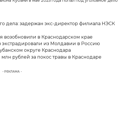
айона Кубани в мае 2025 года попал под
уголовное дело
о дела: задержан экс-директор филиала НЭСК
я возобновили в Краснодарском крае
 экстрадировали из Молдавии в Россию
кубанском округе Краснодара
 млн рублей за покос травы в Краснодаре
- РЕКЛАМА -