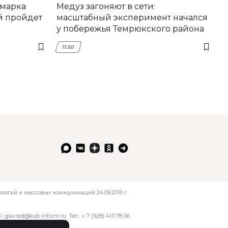
рмарка
Медуз загоняют в сети:
й пройдет
масштабный эксперимент начался
у побережья Темрюкского района
11:50
огий и массовых коммуникаций 24.09.2019 г.
l:
glavred@kub-inform.ru
. Тел.:
+ 7 (928) 413 78 06
.