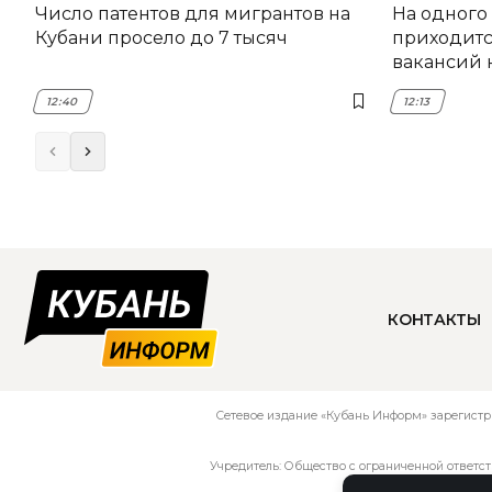
Число патентов для мигрантов на
На одного
Кубани просело до 7 тысяч
приходитс
вакансий 
12:40
12:13
КОНТАКТЫ
Сетевое издание «Кубань Информ» зарегистр
Учредитель: Общество с ограниченной ответс