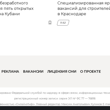
 безработного
Специализированная я
я пять открытых
вакансий для строителе
на Кубани
в Краснодаре
11:52
РЕКЛАМА
ВАКАНСИИ
ЛИЦЕНЗИЯ СМИ
О ПРОЕКТЕ
ировано Федеральной службой по надзору в сфере связи, информационных технол
регистрационный номер записи: серия ЭЛ № ФС 77 — 76818.
твенностью «ОнлайнИнфо». Главный редактор: Максим Анатольевич Куликов E-mai