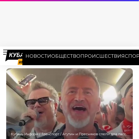
НОВОСТИ
ОБЩЕСТВО
ПРОИСШЕСТВИЯ
СПОР
Кубань Информ
/
Транспорт
/
Агутин и Пресняков спели для пассажиров рейса «Москва — Сочи»