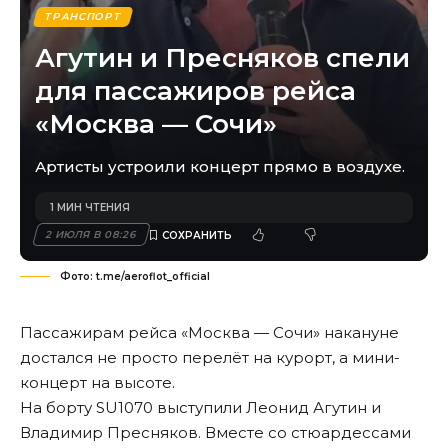
ТРАНСПОРТ
Агутин и Пресняков спели
для пассажиров рейса
«Москва — Сочи»
Артисты устроили концерт прямо в воздухе.
1 МИН ЧТЕНИЯ
2 ИЮЛЯ В 08:26
Фото: t.me/aeroflot_official
Пассажирам рейса «Москва — Сочи» накануне
достался не просто перелёт на курорт, а мини-
концерт на высоте.
На борту SU1070 выступили Леонид Агутин и
Владимир Пресняков. Вместе со стюардессами