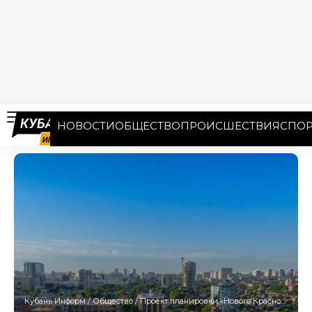
НОВОСТИ
ОБЩЕСТВО
ПРОИСШЕСТВИЯ
СПОР
Кубань Информ
/
Общество
/
Проект планировки «Нового Краснодара» до сих пор не представили в мэрию