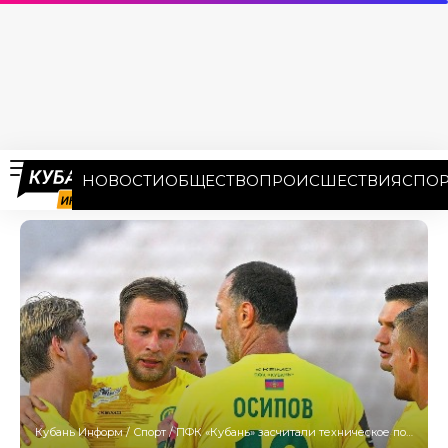
НОВОСТИ
ОБЩЕСТВО
ПРОИСШЕСТВИЯ
СПОР
Кубань Информ
/
Спорт
/
ПФК «Кубань» засчитали техническое поражение за неявку на матч