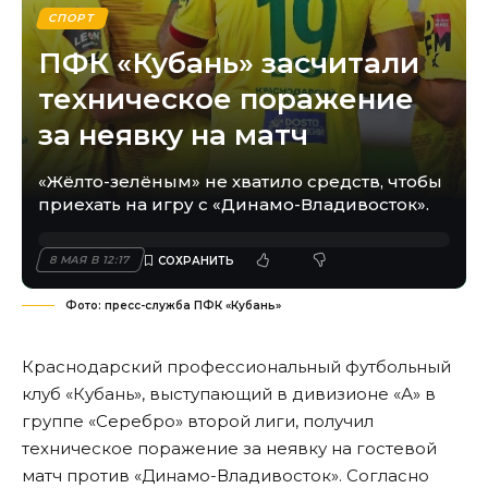
СПОРТ
ПФК «Кубань» засчитали
техническое поражение
за неявку на матч
«Жёлто-зелёным» не хватило средств, чтобы
приехать на игру с «Динамо-Владивосток».
8 МАЯ В 12:17
Фото: пресс-служба ПФК «Кубань»
Краснодарский профессиональный футбольный
клуб «Кубань», выступающий в дивизионе «А» в
группе «Серебро» второй лиги, получил
техническое поражение за неявку на гостевой
матч против «Динамо-Владивосток». Согласно