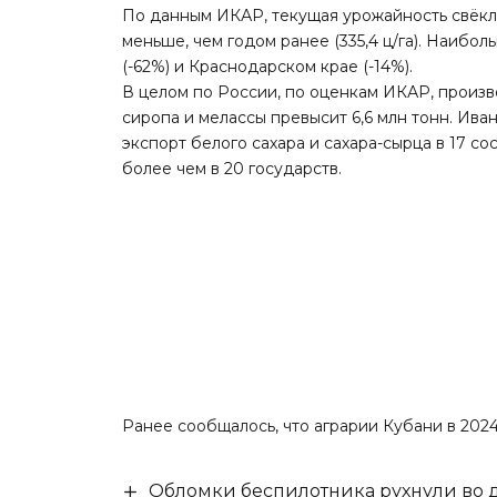
По данным ИКАР, текущая урожайность свёклы 
меньше, чем годом ранее (335,4 ц/га). Наиб
(-62%) и Краснодарском крае (-14%).
В целом по России, по оценкам ИКАР, произв
сиропа и мелассы превысит 6,6 млн тонн. Ива
экспорт белого сахара и сахара-сырца в 17 с
более чем в 20 государств.
Ранее сообщалось, что аграрии Кубани в 202
Обломки беспилотника рухнули во д