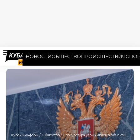
НОВОСТИ
ОБЩЕСТВО
ПРОИСШЕСТВИЯ
СПОР
Кубань Информ
/
Общество
/
Прокуратура усомнилась в объективности кубанских и адыгейских судей в деле Трахова