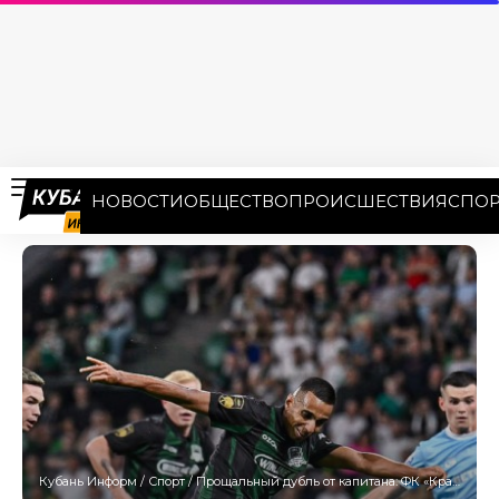
НОВОСТИ
ОБЩЕСТВО
ПРОИСШЕСТВИЯ
СПОР
Кубань Информ
/
Спорт
/
Прощальный дубль от капитана: ФК «Краснодар» разгромил дома «Сочи».