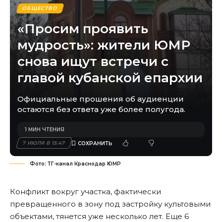
ОБЩЕСТВО
«Просим проявить
мудрость»: жители ЮМР
снова ищут встречи с
главой кубанской епархии
Официальные прошения об аудиенции
остаются без ответа уже более полугода.
1 МИН ЧТЕНИЯ
7 ИЮЛЯ В 15:47
Фото: ТГ-канал Краснодар ЮМР
Конфликт вокруг участка, фактически
превращенного в зону под застройку культовыми
объектами, тянется уже несколько лет. Еще 6