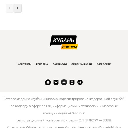
КОНТАКТЫ
РЕКЛАМА
ВАКАНСИИ
ЛИЦЕНЗИЯ СМИ
О ПРОЕКТЕ
Сетевое издание «Кубань Информ» зарегистрировано Федеральной службой
по надзору в сфере связи, информационных технологий и массовых
коммуникаций 24.09.2019 г.
регистрационный номер записи: серия ЭЛ № ФС 77 — 76818.
Учредитель: Общество с ограниченной ответственностью «ОнлайнИнфо».