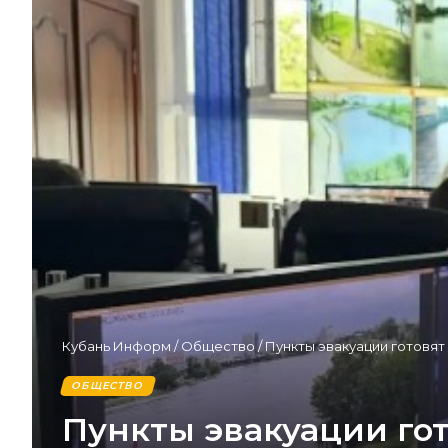
Кубань Информ
/
Общество
/
Пункты эвакуации готовя
ОБЩЕСТВО
Пункты эвакуации го