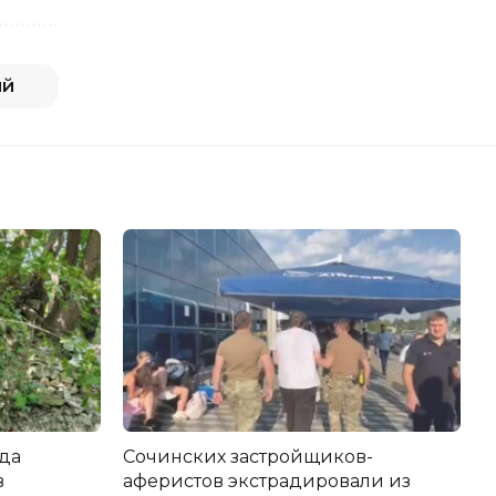
ий
да
Сочинских застройщиков-
в
аферистов экстрадировали из