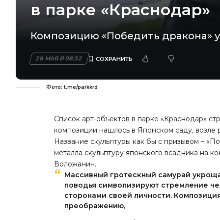
в парке «Краснодар»
Композицию «Победить дракона» у
28 МАЯ В 08:32
Фото: t.me/parkkrd
Список арт-объектов в парке «Краснодар» ст
композиции нашлось в Японском саду, возле 
Название скульптуры как бы с призывом – «П
металла скульптуру японского всадника на к
Воложанин.
Массивный гротескный самурай укроща
поводья символизируют стремление че
сторонами своей личности. Композиция
преображению,