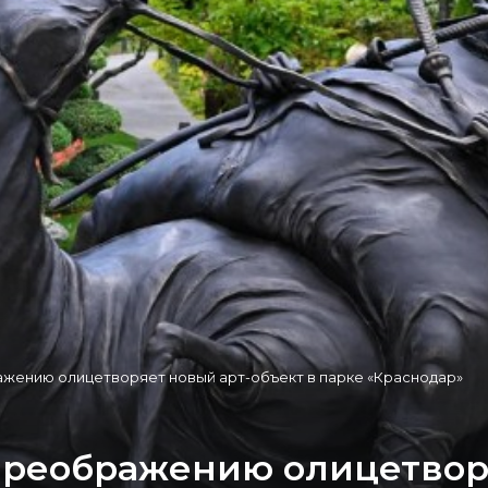
ажению олицетворяет новый арт-объект в парке «Краснодар»
преображению олицетвор