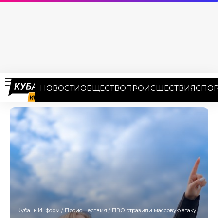
НОВОСТИ
ОБЩЕСТВО
ПРОИСШЕСТВИЯ
СПОР
Кубань Информ
/
Происшествия
/
ПВО отразили массовую атаку ВСУ. Перехвачено 155 дронов