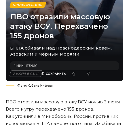
ПРОИСШЕСТВИЯ
ПВО отразили массовую
атаку ВСУ. Перехвачено
155 дронов
БПЛА сбивали над Краснодарским краем,
Азовским и Черным морями.
1 МИН ЧТЕНИЯ
3 ИЮЛЯ В 08:41
Фото: Кубань Информ
ПВО отразили массовую атаку ВСУ ночью 3 июля.
Всего к утру перехвачено 155 дронов.
Как уточнили в Минобороны России, противник
использовал БПЛА самолетного типа. Их сбивали