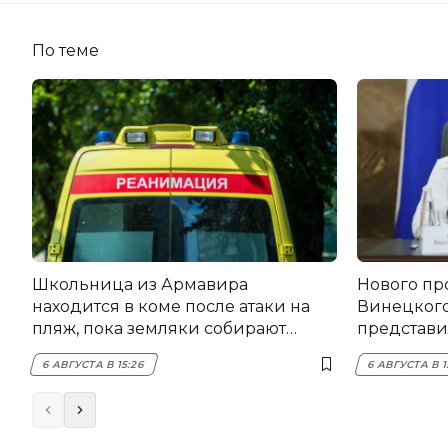
По теме
Школьница из Армавира
Нового пр
находится в коме после атаки на
Винецког
пляж, пока земляки собирают
представил
помощь
6 АВГУСТА В 15:26
6 АВГУСТА В 1