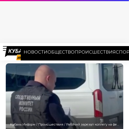
НОВОСТИ
ОБЩЕСТВО
ПРОИСШЕСТВИЯ
СПОР
Кубань Информ
/
Происшествия
/
Рабочий зарезал коллегу на ферме в Темрюкском районе