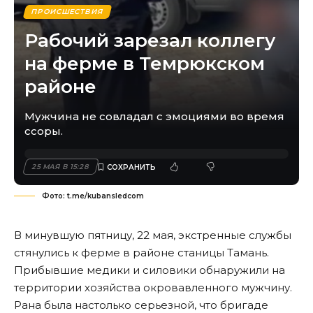
ПРОИСШЕСТВИЯ
Рабочий зарезал коллегу
на ферме в Темрюкском
районе
Мужчина не совладал с эмоциями во время
ссоры.
25 МАЯ В 15:28
Фото: t.me/kubansledcom
В минувшую пятницу, 22 мая, экстренные службы
стянулись к ферме в районе станицы Тамань.
Прибывшие медики и силовики обнаружили на
территории хозяйства окровавленного мужчину.
Рана была настолько серьезной, что бригаде