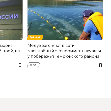
НАУКА
рмарка
Медуз загоняют в сети:
й пройдет
масштабный эксперимент начался
у побережья Темрюкского района
11:50