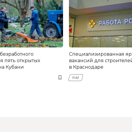
 безработного
Специализированная я
я пять открытых
вакансий для строителе
на Кубани
в Краснодаре
11:52