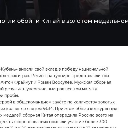
огли обойти Китай в золотом медальном
Кубань» внесли свой вклад в победу национальной
летних играх. Регион на турнире представляли три
, Антон Фраймут и Роман Ворсулев. Мужская сборная
 результат, уверенно выиграв все три матча у
ей пробы.
первой в общекомандном зачёте по количеству золотых
их коллег со счётом 53:34. При этом общая конкуренция
ех медалей сборная Китая опередила Россию всего на
десятых соревнованиях приняли участие более 300