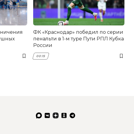
аничения
ФК «Краснодар» победил по серии
душных
пенальти в 1-м туре Пути РПЛ Кубка
России
00:15