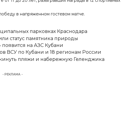
 от 11 до 20 лет, разыгравших награды в 12 спортивных
победу
в напряженном гостевом матче.
иципальных парковках Краснодара
или статус памятника природы
» появится на АЗС Кубани
ов ВСУ по Кубани и 18 регионам России
покинуть пляжи и набережную Геленджика
- РЕКЛАМА -