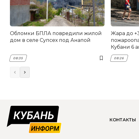
Обломки БПЛА повредили жилой
Жара до +
дом в селе Супсех под Анапой
пожароопа
Кубани 6 а
08:35
08:26
КОНТАКТЫ