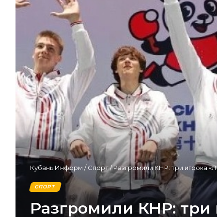
Кубань Информ
/
Спорт
/
Разгромили КНР: три игрока «
СПОРТ
Разгромили КНР: три 