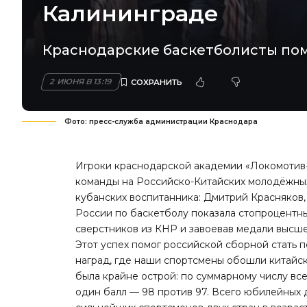
Калининграде
Краснодарские баскетболисты пом
2 ИЮНЯ В 13:19
Фото: пресс-служба администрации Краснодара
Игроки краснодарской академии «Локомотив-
команды на Российско-Китайских молодёжных 
кубанских воспитанника: Дмитрий Красняков
России по баскетболу показала стопроцентный
сверстников из КНР и завоевав медали высш
Этот успех помог российской сборной стать 
наград, где наши спортсмены обошли китайск
была крайне острой: по суммарному числу вс
один балл — 98 против 97. Всего юбилейных 