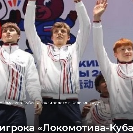
Локомотива-Кубань» взяли золото в Калининграде
игрока «Локомотива-Куба