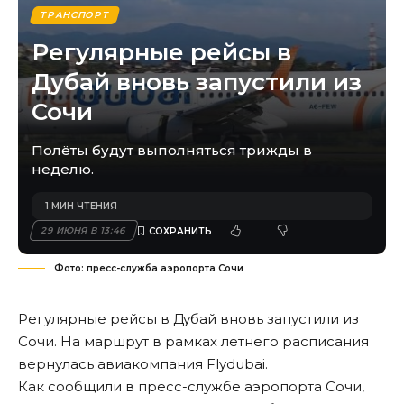
ТРАНСПОРТ
Регулярные рейсы в
Дубай вновь запустили из
Сочи
Полёты будут выполняться трижды в
неделю.
1 МИН ЧТЕНИЯ
29 ИЮНЯ В 13:46
Фото: пресс-служба аэропорта Сочи
Регулярные рейсы в Дубай вновь запустили из
Сочи. На маршрут в рамках летнего расписания
вернулась авиакомпания Flydubai.
Как сообщили в пресс-службе аэропорта Сочи,