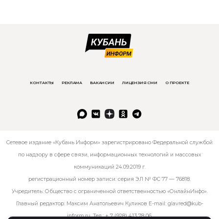
КОНТАКТЫ
РЕКЛАМА
ВАКАНСИИ
ЛИЦЕНЗИЯ СМИ
О ПРОЕКТЕ
Сетевое издание «Кубань Информ» зарегистрировано Федеральной службой
по надзору в сфере связи, информационных технологий и массовых
коммуникаций 24.09.2019 г.
регистрационный номер записи: серия ЭЛ № ФС 77 — 76818.
Учредитель: Общество с ограниченной ответственностью «ОнлайнИнфо».
Главный редактор: Максим Анатольевич Куликов E-mail:
glavred@kub-
inform.ru
. Тел.:
+ 7 (928) 413 78 06
.