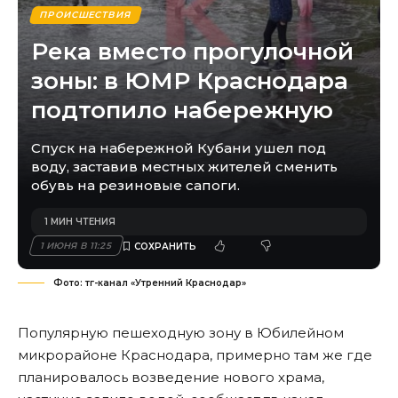
ПРОИСШЕСТВИЯ
Река вместо прогулочной
зоны: в ЮМР Краснодара
подтопило набережную
Спуск на набережной Кубани ушел под
воду, заставив местных жителей сменить
обувь на резиновые сапоги.
1 МИН ЧТЕНИЯ
1 ИЮНЯ В 11:25
Фото: тг-канал «Утренний Краснодар»
Популярную пешеходную зону в Юбилейном
микрорайоне Краснодара, примерно там же где
планировалось возведение нового храма,