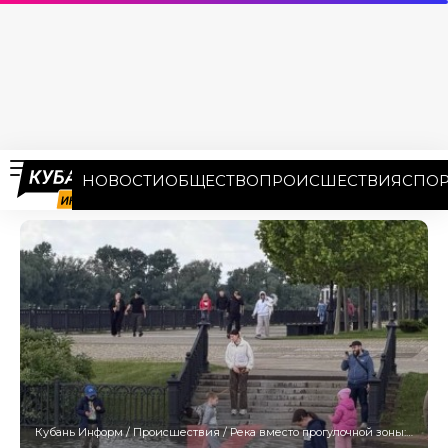
НОВОСТИ
ОБЩЕСТВО
ПРОИСШЕСТВИЯ
СПОР
Кубань Информ
/
Происшествия
/
Река вместо прогулочной зоны: в ЮМР Краснодара подтопило набережную