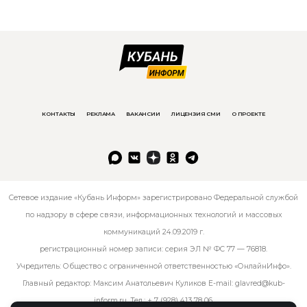
КОНТАКТЫ
РЕКЛАМА
ВАКАНСИИ
ЛИЦЕНЗИЯ СМИ
О ПРОЕКТЕ
Сетевое издание «Кубань Информ» зарегистрировано Федеральной службой
по надзору в сфере связи, информационных технологий и массовых
коммуникаций 24.09.2019 г.
регистрационный номер записи: серия ЭЛ № ФС 77 — 76818.
Учредитель: Общество с ограниченной ответственностью «ОнлайнИнфо».
Главный редактор: Максим Анатольевич Куликов E-mail:
glavred@kub-
inform.ru
. Тел.:
+ 7 (928) 413 78 06
.