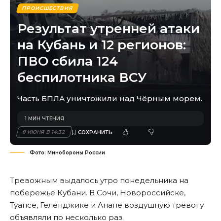
ПРОИСШЕСТВИЯ
Результат утренней атаки
на Кубань и 12 регионов:
ПВО сбила 124
беспилотника ВСУ
Часть БПЛА уничтожили над Чёрным морем.
1 МИН ЧТЕНИЯ
8 ИЮНЯ В 14:32
Фото: Минобороны России
Тревожным выдалось утро понедельника на
побережье Кубани. В Сочи, Новороссийске,
Туапсе, Геленджике и Анапе воздушную тревогу
объявляли по несколько раз.