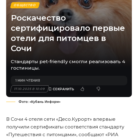
ОБЩЕСТВО
Роскачество
сертифицировало первые
отели для питомцев в
Сочи
Стандарты pet-friendly смогли реализовать 4
гостиницы.
1 МИН ЧТЕНИЯ
17.10.2025 В 10:09
Фото: «Кубань Информ»
В Сочи 4 отеля сети «Десо.Курорт» впервые
получили сертификаты соответствия стандарту
«Путешествия с питомцами», сообщают «
РИА