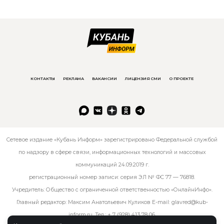
КОНТАКТЫ
РЕКЛАМА
ВАКАНСИИ
ЛИЦЕНЗИЯ СМИ
О ПРОЕКТЕ
Сетевое издание «Кубань Информ» зарегистрировано Федеральной службой
по надзору в сфере связи, информационных технологий и массовых
коммуникаций 24.09.2019 г.
регистрационный номер записи: серия ЭЛ № ФС 77 — 76818.
Учредитель: Общество с ограниченной ответственностью «ОнлайнИнфо».
Главный редактор: Максим Анатольевич Куликов E-mail:
glavred@kub-
inform.ru
. Тел.:
+ 7 (928) 413 78 06
.