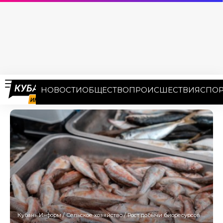
НОВОСТИ
ОБЩЕСТВО
ПРОИСШЕСТВИЯ
СПОР
Кубань Информ
/
Сельское хозяйство
/
Рост добычи биоресурсов в бассейне Азовского и Чёрного морей достиг 37% в 2025 году