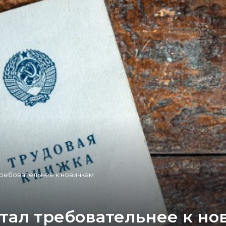
требовательнее к новичкам
стал требовательнее к но