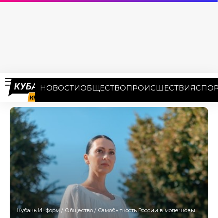
НОВОСТИ
ОБЩЕСТВО
ПРОИСШЕСТВИЯ
СПОР
Кубань Информ
/
Общество
/
Самобытность России в моде: новые бренды одежды и обуви представят в Сочи