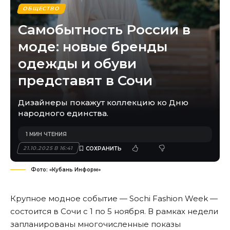
ОБЩЕСТВО
Самобытность России в
моде: новые бренды
одежды и обуви
представят в Сочи
Дизайнеры покажут коллекцию ко Дню
народного единства.
1 МИН ЧТЕНИЯ
21.10.2025 В 16:41
Фото: «Кубань Информ»
Крупное модное событие — Sochi Fashion Week —
состоится в Сочи с 1 по 5 ноября. В рамках недели
запланированы многочисленные показы