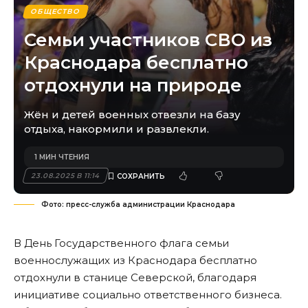
ОБЩЕСТВО
Семьи участников СВО из
Краснодара бесплатно
отдохнули на природе
Жён и детей военных отвезли на базу
отдыха, накормили и развлекли.
1 МИН ЧТЕНИЯ
23.08.2025 В 11:14
Фото: пресс-служба администрации Краснодара
В День Государственного флага семьи
военнослужащих из Краснодара бесплатно
отдохнули в станице Северской, благодаря
инициативе социально ответственного бизнеса.