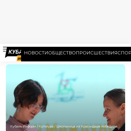
НОВОСТИ
ОБЩЕСТВО
ПРОИСШЕСТВИЯ
СПОР
Кубань Информ
/
Культура
/
Школьница из Краснодара победила в международной литературной премии «Глаголица»