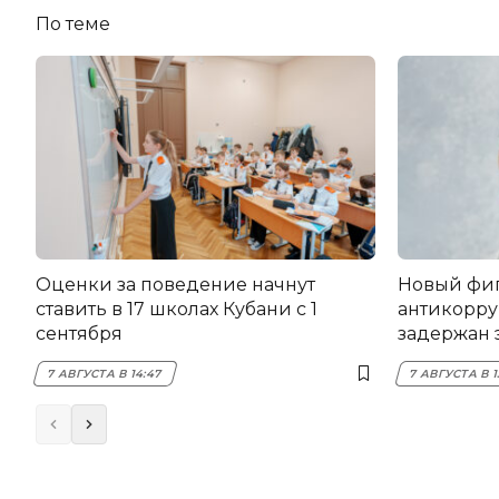
По теме
Оценки за поведение начнут
Новый фи
ставить в 17 школах Кубани с 1
антикорру
сентября
задержан 
НЭСК Кры
7 АВГУСТА В 14:47
7 АВГУСТА В 1