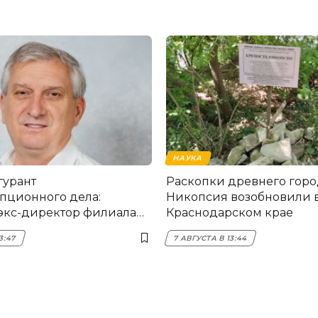
НАУКА
гурант
Раскопки древнего горо
пционного дела:
Никопсия возобновили 
экс-директор филиала
Краснодарском крае
мска
3:47
7 АВГУСТА В 13:44