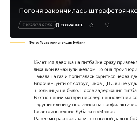
Погоня закончилась штрафстоянко
7 ИЮЛЯ В 07:50
Фото: Госавтоинспекция Кубани
15-летняя девочка на питбайке сразу привле
лихачкой взмахнули жезлом, но она проигнори
нажала на газ и попыталась скрыться через д
Впрочем, уйти от сотрудников ДПС ей не удал
школьницы не было. После задержания питба
В отношении матери несовершеннолетней сос
нарушительницу поставили на профилактическ
Госавтоинспекция Кубани в «Максе».
Ранее мы
рассказывали
, что пьяный дальноб