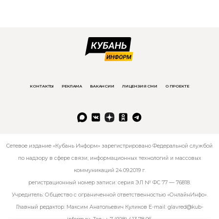
КОНТАКТЫ
РЕКЛАМА
ВАКАНСИИ
ЛИЦЕНЗИЯ СМИ
О ПРОЕКТЕ
Сетевое издание «Кубань Информ» зарегистрировано Федеральной службой
по надзору в сфере связи, информационных технологий и массовых
коммуникаций 24.09.2019 г.
регистрационный номер записи: серия ЭЛ № ФС 77 — 76818.
Учредитель: Общество с ограниченной ответственностью «ОнлайнИнфо».
Главный редактор: Максим Анатольевич Куликов E-mail:
glavred@kub-