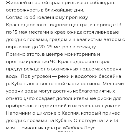
Жителей и гостей края призывают соблюдать
осторожность в ближайшие дни.
Согласно обновленному прогнозу
Краснодарского гидрометцентра, в период с 13
по 15 мая местами в крае ожидаются ливневые
дожди с грозами, градом и шквалистым ветром с
порывами до 20–25 метров в секунду.
Помимо этого, в центре мониторинга и
прогнозирования ЧС Краснодарского края
предупреждают
о возможных подъемах уровня
воды. Под угрозой — реки и водотоки бассейна
р. Кубань юго-восточной части региона. Местами
уровни воды могут достичь неблагоприятных
отметок, что создает дополнительные риски для
прибрежных территорий и населенных пунктов.
Напомним о циклоне с Каспия, который
принес
дожди с грозами
на Кубань. О погоде на 12 и 13
мая — синоптик центра «Фобос» Леус.