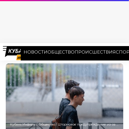
НОВОСТИ
ОБЩЕСТВО
ПРОИСШЕСТВИЯ
СПОР
Кубань Информ
/
Общество
/
Штормовое предупреждение из-за разгула стихии объявили на Кубани