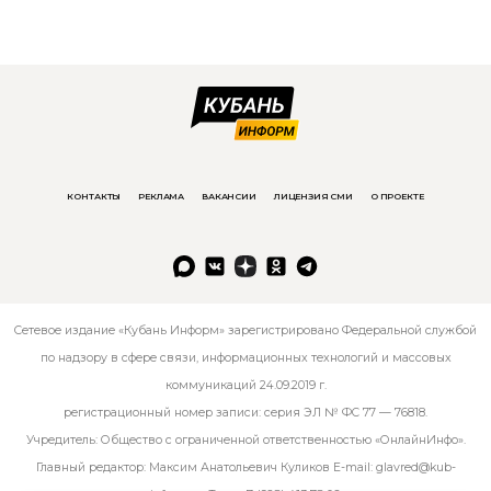
КОНТАКТЫ
РЕКЛАМА
ВАКАНСИИ
ЛИЦЕНЗИЯ СМИ
О ПРОЕКТЕ
Сетевое издание «Кубань Информ» зарегистрировано Федеральной службой
по надзору в сфере связи, информационных технологий и массовых
коммуникаций 24.09.2019 г.
регистрационный номер записи: серия ЭЛ № ФС 77 — 76818.
Учредитель: Общество с ограниченной ответственностью «ОнлайнИнфо».
Главный редактор: Максим Анатольевич Куликов E-mail:
glavred@kub-