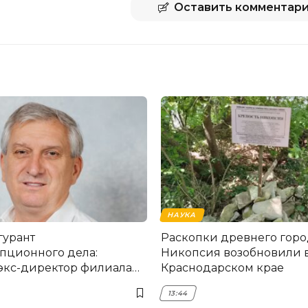
Оставить комментар
НАУКА
гурант
Раскопки древнего горо
пционного дела:
Никопсия возобновили 
экс-директор филиала
Краснодарском крае
мска
13:44