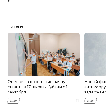
По теме
Оценки за поведение начнут
Новый фи
ставить в 17 школах Кубани с 1
антикорру
сентября
задержан 
НЭСК Кры
14:47
13:47