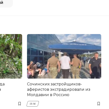
ий
да
Сочинских застройщиков-
в
аферистов экстрадировали из
Молдавии в Россию
13:16