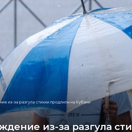
е из-за разгула стихии продлили на Кубани
дение из-за разгула ст