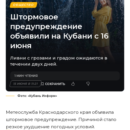
ОБЩЕСТВО
Штормовое
предупреждение
объявили на Кубани с 16
июня
Ливни с грозами и градом ожидаются в
течении двух дней.
1 МИН ЧТЕНИЯ
15 ИЮНЯ В 11:21
Фото: «Кубань Информ»
Метеослужба Краснодарского края объявила
штормовое предупреждение. Причиной стало
резкое ухудшение погодных условий.