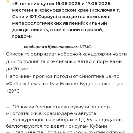
«В течение суток 16.06.2026 и 17.06.2026
местами в Краснодарском крае (исключая г.
Сочи и ФТ Сириус) ожидается комплекс
метеорологических явлений: сильный
дождь, ливень, в сочетании с грозой,
градом»,
сообщили в Краснодарском ЦГМС.
Список «сюрпризов» небесной канцелярии на эти
дни пополнил также сильный ветер с порывами
до 20 м/с.
Напомним
прогноз погоды
от синоптика центр
«Фобос» Леуса на 15 и 16 июня. Будет жарко — до
+29°С.
Обломки беспилотника рухнули во двор
многоэтажки в Краснодаре 6 августа
Конкуренция на выборах в ГД: 55 кандидатов
баллотируются по девяти округам Кубани
Стал известен полный список укрытий рядом с