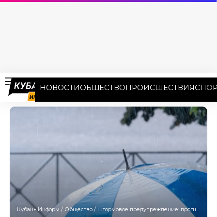
НОВОСТИ
ОБЩЕСТВО
ПРОИСШЕСТВИЯ
СПОР
Кубань Информ
/
Общество
/
Штормовое предупреждение: прогноз погоды в горах и на побережье Кубани 27 мая