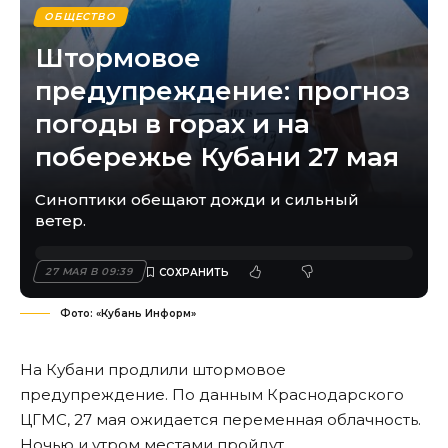
ОБЩЕСТВО
Штормовое
предупреждение: прогноз
погоды в горах и на
побережье Кубани 27 мая
Синоптики обещают дожди и сильный
ветер.
27 МАЯ В 09:39
Фото: «Кубань Информ»
На Кубани продлили штормовое
предупреждение. По данным Краснодарского
ЦГМС, 27 мая ожидается переменная облачность.
Ночью и утром местами пройдут