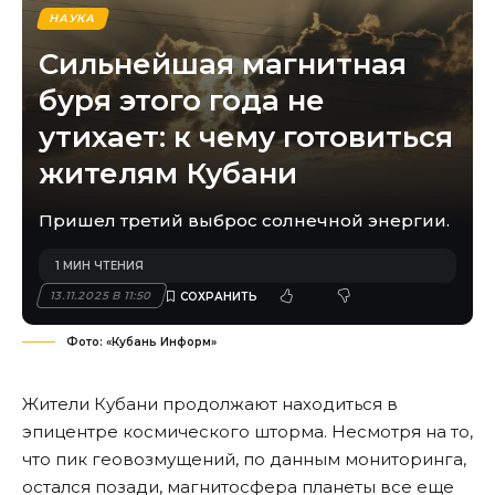
НАУКА
Сильнейшая магнитная
буря этого года не
утихает: к чему готовиться
жителям Кубани
Пришел третий выброс солнечной энергии.
1 МИН ЧТЕНИЯ
13.11.2025 В 11:50
Фото: «Кубань Информ»
Жители Кубани продолжают находиться в
эпицентре космического шторма. Несмотря на то,
что пик геовозмущений, по данным мониторинга,
остался позади, магнитосфера планеты все еще