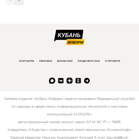
КОНТАКТЫ
РЕКЛАМА
ВАКАНСИИ
ЛИЦЕНЗИЯ СМИ
О ПРОЕКТЕ
Сетевое издание «Кубань Информ» зарегистрировано Федеральной службой
по надзору в сфере связи, информационных технологий и массовых
коммуникаций 24.09.2019 г.
регистрационный номер записи: серия ЭЛ № ФС 77 — 76818.
Учредитель: Общество с ограниченной ответственностью «ОнлайнИнфо».
Главный редактор: Максим Анатольевич Куликов E-mail:
glavred@kub-