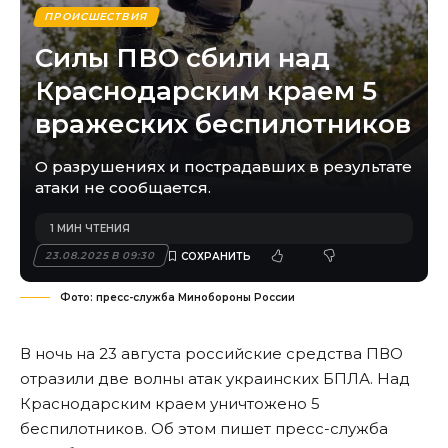
ПРОИСШЕСТВИЯ
Силы ПВО сбили над
Краснодарским краем 5
вражеских беспилотников
О разрушениях и пострадавших в результате
атаки не сообщается.
1 МИН ЧТЕНИЯ
23.08.2025 В 09:30
Фото: пресс-служба Минобороны России
В ночь на 23 августа российские средства ПВО
отразили две волны атак украинских БПЛА. Над
Краснодарским краем уничтожено 5
беспилотников. Об этом пишет
пресс-служба