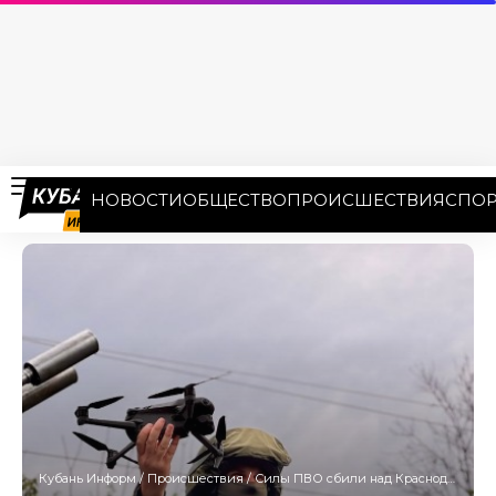
НОВОСТИ
ОБЩЕСТВО
ПРОИСШЕСТВИЯ
СПОР
Кубань Информ
/
Происшествия
/
Силы ПВО сбили над Краснодарским краем 5 вражеских беспилотников