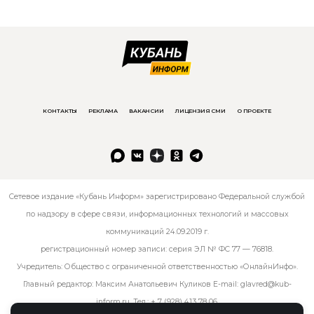
КОНТАКТЫ
РЕКЛАМА
ВАКАНСИИ
ЛИЦЕНЗИЯ СМИ
О ПРОЕКТЕ
Сетевое издание «Кубань Информ» зарегистрировано Федеральной службой
по надзору в сфере связи, информационных технологий и массовых
коммуникаций 24.09.2019 г.
регистрационный номер записи: серия ЭЛ № ФС 77 — 76818.
Учредитель: Общество с ограниченной ответственностью «ОнлайнИнфо».
Главный редактор: Максим Анатольевич Куликов E-mail:
glavred@kub-
inform.ru
. Тел.:
+ 7 (928) 413 78 06
.