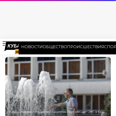
НОВОСТИ
ОБЩЕСТВО
ПРОИСШЕСТВИЯ
СПОР
Кубань Информ
/
Общество
/
Синоптик Леус обещает 28°С в Краснодарском крае 10 мая