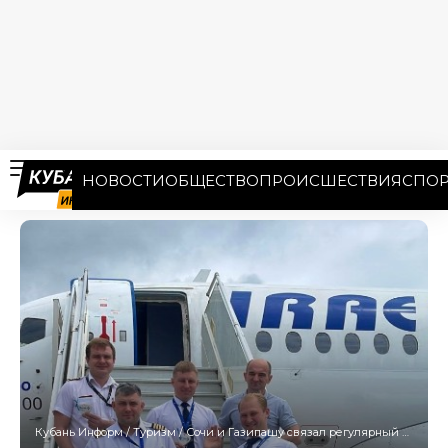
НОВОСТИ
ОБЩЕСТВО
ПРОИСШЕСТВИЯ
СПОР
Кубань Информ
/
Туризм
/
Сочи и Газипашу связал регулярный авиамаршрут