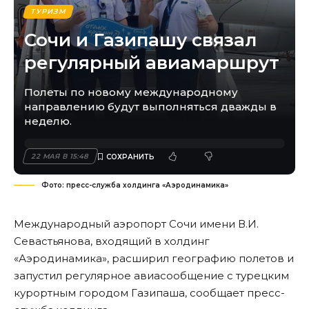
ТУРИЗМ
Сочи и Газипашу связал
регулярный авиамаршрут
Полеты по новому международному
направлению будут выполняться дважды в
неделю.
22 МАЯ В 15:48
Фото: пресс-служба холдинга «Аэродинамика»
Международный аэропорт Сочи имени В.И.
Севастьянова, входящий в холдинг
«Аэродинамика», расширил географию полетов и
запустил регулярное авиасообщение с турецким
курортным городом Газипаша, сообщает пресс-