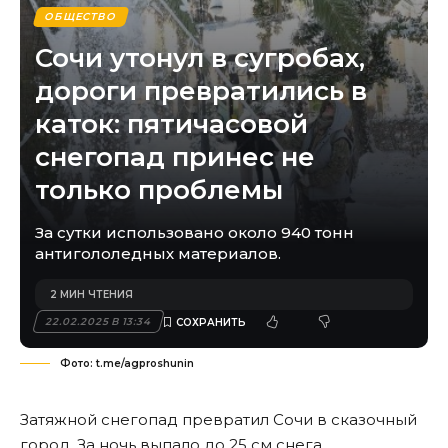
ОБЩЕСТВО
Сочи утонул в сугробах,
дороги превратились в
каток: пятичасовой
снегопад принес не
только проблемы
За сутки использовано около 940 тонн
антигололедных материалов.
2 МИН ЧТЕНИЯ
22.02.2025 В 13:34
Фото: t.me/agproshunin
Затяжной снегопад превратил Сочи в сказочный
город. За ночь выпало до 25 см снега.