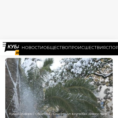
НОВОСТИ
ОБЩЕСТВО
ПРОИСШЕСТВИЯ
СПОР
Кубань Информ
/
Общество
/
Сочи утонул в сугробах, дороги превратились в каток: пятичасовой снегопад принес не только проблемы