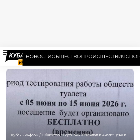
НОВОСТИ
ОБЩЕСТВО
ПРОИСШЕСТВИЯ
СПОР
Кубань Информ
/
Общество
/
Сортирный скандал в Анапе: цена в общественном туалете подскочила до 90 рублей