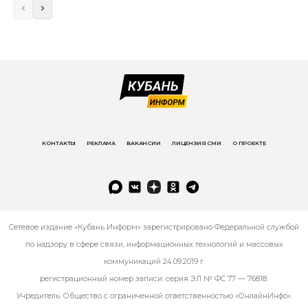
КОНТАКТЫ
РЕКЛАМА
ВАКАНСИИ
ЛИЦЕНЗИЯ СМИ
О ПРОЕКТЕ
Сетевое издание «Кубань Информ» зарегистрировано Федеральной службой
по надзору в сфере связи, информационных технологий и массовых
коммуникаций 24.09.2019 г.
регистрационный номер записи: серия ЭЛ № ФС 77 — 76818.
Учредитель: Общество с ограниченной ответственностью «ОнлайнИнфо».