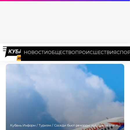
НОВОСТИ
ОБЩЕСТВО
ПРОИСШЕСТВИЯ
СПОР
Кубань Информ
/
Туризм
/
Соседи бьют рекорды: куда дешевле лететь из Краснодара этим летом