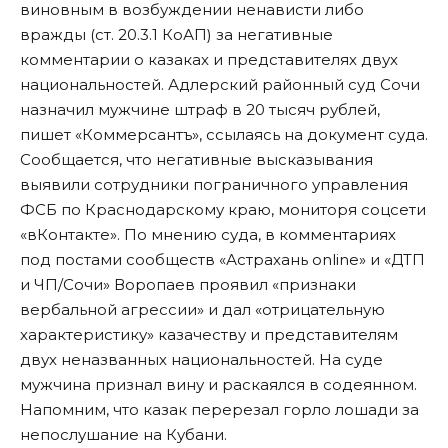
виновным в возбуждении ненависти либо
вражды (ст. 20.3.1 КоАП) за негативные
комментарии о казаках и представителях двух
национальностей. Адлерский районный суд Сочи
назначил мужчине штраф в 20 тысяч рублей,
пишет «Коммерсантъ», ссылаясь на документ суда
.
Сообщается, что негативные высказывания
выявили сотрудники пограничного управления
ФСБ по Краснодарскому краю, мониторя соцсети
«вКонтакте». По мнению суда, в комментариях
под постами сообществ «Астрахань online» и «ДТП
и ЧП/Сочи» Воропаев проявил «признаки
вербальной агрессии» и дал «отрицательную
характеристику» казачеству и представителям
двух неназванных национальностей. На суде
мужчина признал вину и раскаялся в содеянном.
Напомним, что казак перерезал горло лошади
за
непослушание на Кубани
.