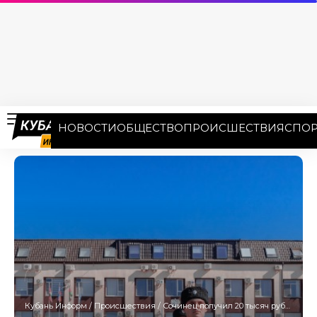
НОВОСТИ
ОБЩЕСТВО
ПРОИСШЕСТВИЯ
СПОР
Кубань Информ
/
Происшествия
/
Сочинец получил 20 тысяч рублей штрафа за «вербальную агрессию» в отношении казачества