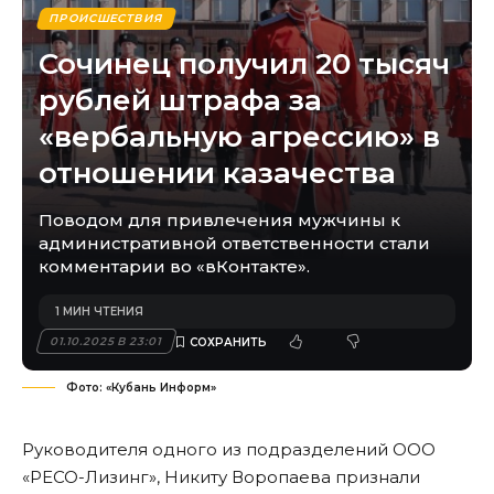
ПРОИСШЕСТВИЯ
Сочинец получил 20 тысяч
рублей штрафа за
«вербальную агрессию» в
отношении казачества
Поводом для привлечения мужчины к
административной ответственности стали
комментарии во «вКонтакте».
1 МИН ЧТЕНИЯ
01.10.2025 В 23:01
Фото: «Кубань Информ»
Руководителя одного из подразделений ООО
«РЕСО-Лизинг», Никиту Воропаева признали