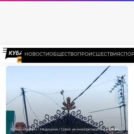
НОВОСТИ
ОБЩЕСТВО
ПРОИСШЕСТВИЯ
СПОР
Кубань Информ
/
Медицина
/
Спрос на онкопрепараты в аптеках Кубани подскочил на треть