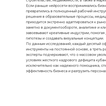
строительстве, недвижимости, а также в марк
Если раньше нейросети воспринимались бизне
превратились в полноценный рабочий инстру
решения в образовательные процессы, медиц
приходится экстренно адаптироваться к рын
заметно в документообороте, аналитике и кл
завоевывают креативные индустрии, помогая
гипотезы и создавать визуальные концепции.
По данным исследований, каждый десятый оф
инструменты на постоянной основе, а треть 
эксперты подчеркивают, что о массовом увол
условиях жесткого кадрового дефицита куба
исключительно как надежного помощника, с
эффективность бизнеса и разгрузить персонал