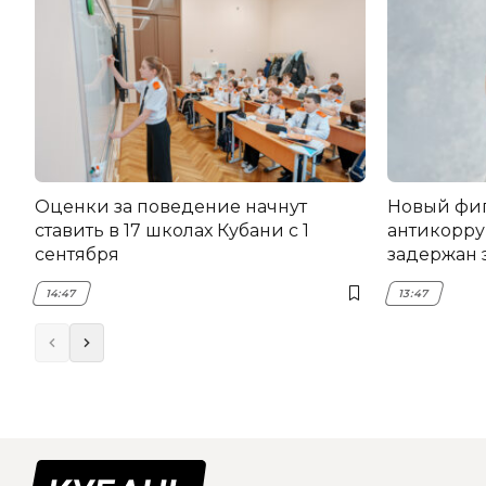
Оценки за поведение начнут
Новый фи
ставить в 17 школах Кубани с 1
антикорру
сентября
задержан 
НЭСК Кры
14:47
13:47