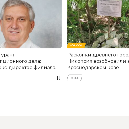
НАУКА
гурант
Раскопки древнего горо
пционного дела:
Никопсия возобновили 
экс-директор филиала
Краснодарском крае
мска
13:44