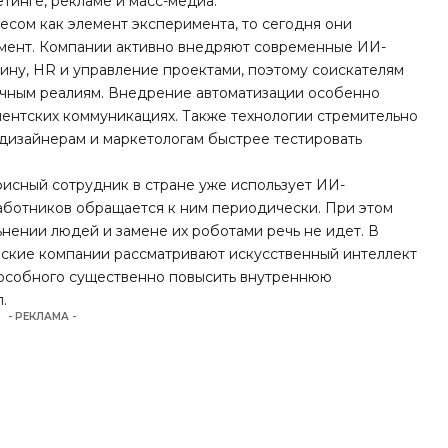
етинге, рекламе и масс-медиа.
сом как элемент эксперимента, то сегодня они
мент. Компании активно внедряют современные ИИ-
ину, HR и управление проектами, поэтому соискателям
очным реалиям. Внедрение автоматизации особенно
иентских коммуникациях. Также технологии стремительно
 дизайнерам и маркетологам быстрее тестировать
исный сотрудник в стране уже использует ИИ-
работников обращается к ним периодически. При этом
ьнении людей и замене их роботами речь не идет. В
нские компании рассматривают искусственный интеллект
пособного существенно повысить внутреннюю
.
- РЕКЛАМА -