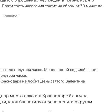
ишь 16% опрошенных. Респонденты признались, что
. Почти треть населения тратит на сборы от 30 минут до
- РЕКЛАМА -
ного до полутора часов. Менее одной седьмой части
олутора часов.
 Краснодара
не любит День святого Валентина.
вор многоэтажки в Краснодаре 6 августа
ндидатов баллотируются по девяти округам