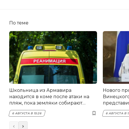
По теме
Школьница из Армавира
Нового пр
находится в коме после атаки на
Винецког
пляж, пока земляки собирают
представил
помощь
6 АВГУСТА В 15:26
6 АВГУСТА В 1