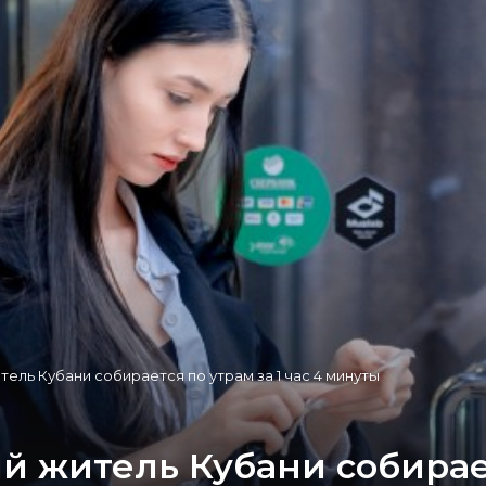
ель Кубани собирается по утрам за 1 час 4 минуты
 житель Кубани собираетс