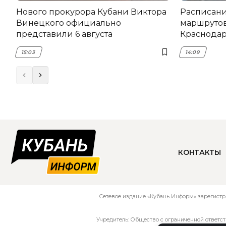
Нового прокурора Кубани Виктора
Расписани
Винецкого официально
маршрутов
представили 6 августа
Краснодаре
15:03
14:09
КОНТАКТЫ
Сетевое издание «Кубань Информ» зарегистр
Учредитель: Общество с ограниченной ответс