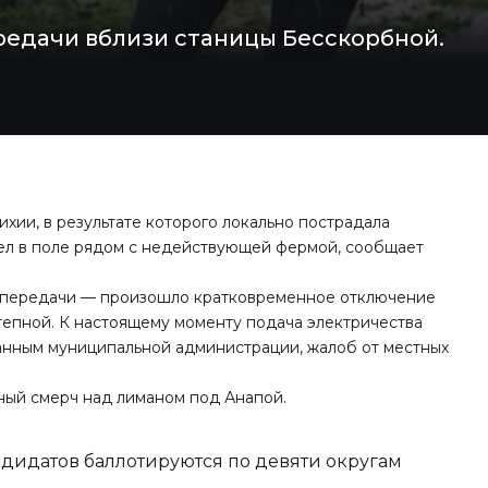
едачи вблизи станицы Бесскорбной.
хии, в результате которого локально пострадала
ел в поле рядом с недействующей фермой, сообщает
ропередачи — произошло кратковременное отключение
тепной. К настоящему моменту подача электричества
анным муниципальной администрации, жалоб от местных
щный смерч
над лиманом под Анапой
.
ндидатов баллотируются по девяти округам