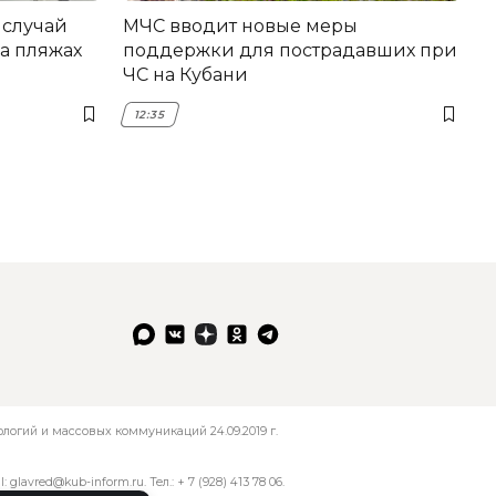
 случай
МЧС вводит новые меры
а пляжах
поддержки для пострадавших при
ЧС на Кубани
12:35
огий и массовых коммуникаций 24.09.2019 г.
l:
glavred@kub-inform.ru
. Тел.:
+ 7 (928) 413 78 06
.