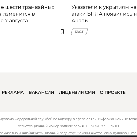
е шести трамвайных
Указатели к укрытиям на
 изменится в
атаки БПЛА появились н
 7 августа
Анапы
13:03
РЕКЛАМА
ВАКАНСИИ
ЛИЦЕНЗИЯ СМИ
О ПРОЕКТЕ
ировано Федеральной службой по надзору в сфере связи, информационных технол
регистрационный номер записи: серия ЭЛ № ФС 77 — 76818.
твенностью «ОнлайнИнфо». Главный редактор: Максим Анатольевич Куликов E-mai