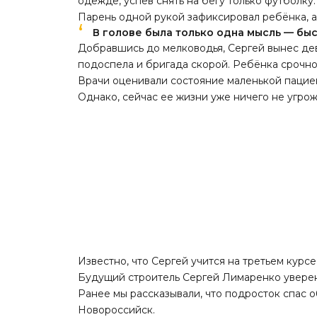
одежде, успев снять на бегу только футболку.
Парень одной рукой зафиксировал ребёнка, а
В голове была только одна мысль — быс
Добравшись до мелководья, Сергей вынес дев
подоспела и бригада скорой. Ребёнка срочно
Врачи оценивали состояние маленькой пациент
Однако, сейчас ее жизни уже ничего не угрож
Известно, что Сергей учится на третьем курс
Будущий строитель Сергей Лимаренко уверен
Ранее мы
рассказывали
, что подросток спас
Новороссийск.