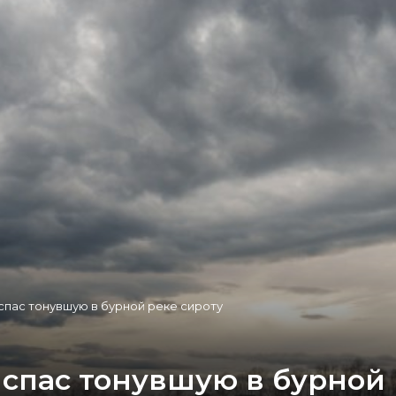
спас тонувшую в бурной реке сироту
 спас тонувшую в бурной 