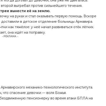
 И когда доплыл до девочки, она уже не двигалась.
 второй выгребал против сильнейшего течения.
трее вынести её на землю.
очку на руках и стал оказывать первую помощь. Вскоре
 доставили в детское отделение больницы Армавира.
ки как тяжёлое: у неё начал развиваться отёк лёгких.
ает, она идёт на поправку.
- РЕКЛАМА -
е Армавирского механико‑технологического института.
, что спасение девочки — воля Божья.
 обездвиженную пенсионерку во время атаки БПЛА на