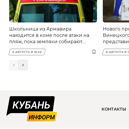
Школьница из Армавира
Нового пр
находится в коме после атаки на
Винецког
пляж, пока земляки собирают
представил
помощь
6 АВГУСТА В 15:26
6 АВГУСТА В 1
КОНТАКТЫ