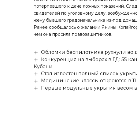
потерпевшего к даче ложных показаний. Следс
свидетелей по уголовному делу, возбужденном
жену бывшего градоначальника из-под домаш
Ранее сообщалось о желании Янины Копайг
чем она просила правозащитников.
Обломки беспилотника рухнули во д
Конкуренция на выборах в ГД: 55 ка
Кубани
Стал известен полный список укры
Медицинские классы откроются в 11 
Первые модульные укрытия весом в 