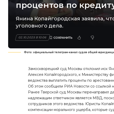
процентов по кредит
Янина Копайгородская заявила, чт
уголовного дела.
02.10.2025 В 10:06
Фото: официальный телеграм-канал судов общей юрисдикц
Замоскворецкий суд Москвы отклонил иск Ян
Алексея Копайгородского, к Министерству ф
ведомства выплатить проценты по арестованн
Об этом сообщили
РИА Новости
со ссылкой н
Ранее Тверской суд Москвы перенаправил дел
надлежащим ответчиком является МВД, поско
сотрудников этого ведомства. Юристы Копайг
компенсации морального ущерба, которые су