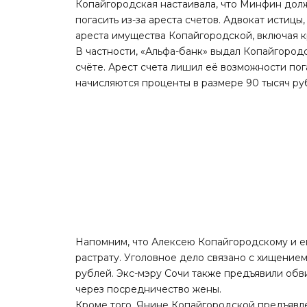
Копайгородская настаивала, что Минфин долж
погасить из-за ареста счетов. Адвокат истицы
ареста имущества Копайгородской, включая к
В частности, «Альфа-банк» выдал Копайгородс
счёте. Арест счета лишил её возможности пога
начисляются проценты в размере 90 тысяч руб
Напомним, что Алексею Копайгородскому и е
растрату. Уголовное дело связано с хищением
рублей. Экс-мэру Сочи также предъявили обв
через посредничество жены.
Кроме того, Янине Копайгородской предъявл