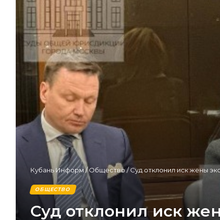
Кубань Информ
/
Общество
/
Суд отклонил иск жены эк
ОБЩЕСТВО
Суд отклонил иск же