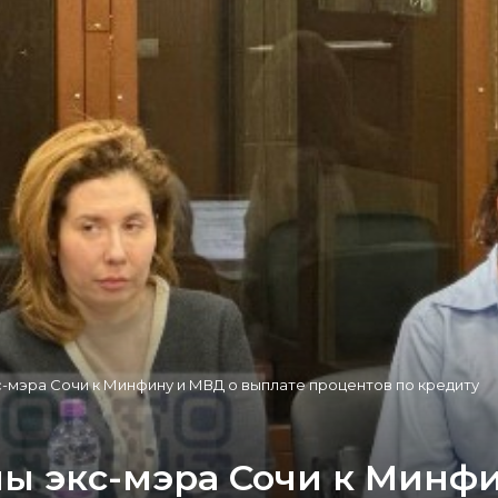
с-мэра Сочи к Минфину и МВД о выплате процентов по кредиту
ны экс-мэра Сочи к Минф