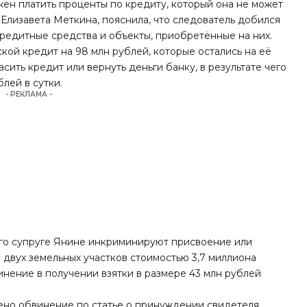
ен платить проценты по кредиту, который она не может
, Елизавета Меткина, пояснила, что следователь добился
редитные средства и объекты, приобретённые на них.
кой кредит на 98 млн рублей, которые остались на её
сить кредит или вернуть деньги банку, в результате чего
лей в сутки.
- РЕКЛАМА -
го супруге Янине инкриминируют присвоение или
 двух земельных участков стоимостью 3,7 миллиона
инение в получении взятки в размере 43 млн рублей
ено обвинение по статье о принуждении свидетеля,